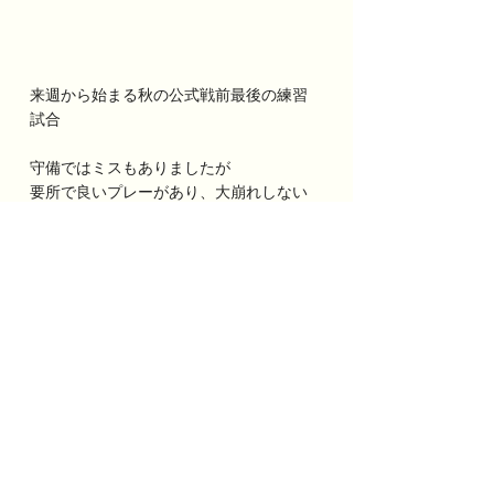
来週から始まる秋の公式戦前最後の練習
試合
守備ではミスもありましたが
要所で良いプレーがあり、大崩れしない
良い試合だったと思います
集大成となる秋の公式戦まで残り僅かな
時間
ひとりひとりが課題に取組み成長した姿
を見せ、勝利を掴むことを期待していま
す！
がんばれファイターズ！
Aチーム 2024