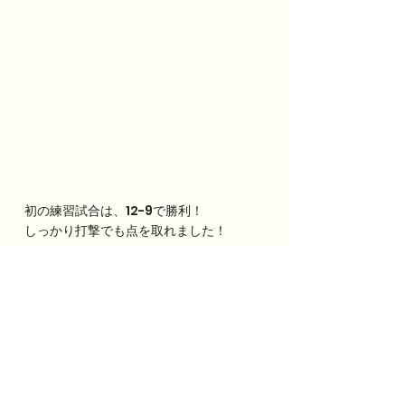
初の練習試合は、12-9で勝利！
しっかり打撃でも点を取れました！
いい当たり！うれしいですね〜
試合の後はTボールも⚾️
朝からみっちり野球漬け！帰りも歩いて
松井小へ。
ちょっと遠足気分。
疲れた様子もなく元気に帰ります。