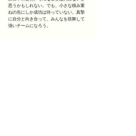
思うかもしれない。でも、小さな積み重
ねの先にしか成功は待っていない。真摯
に自分と向き合って、みんなを鼓舞して
強いチームになろう。
結果は、9-3で敗戦。
今日は相手が強かった。でも同じ小学
生。土俵は同じ。絶対に勝てないわけじ
ゃない。まだまだ野球はこれから。がん
ばれファイターズ。