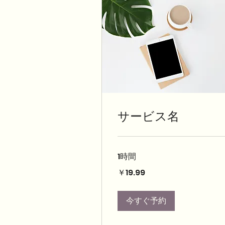
サービス名
1時間
19.99
￥19.99
円
今すぐ予約