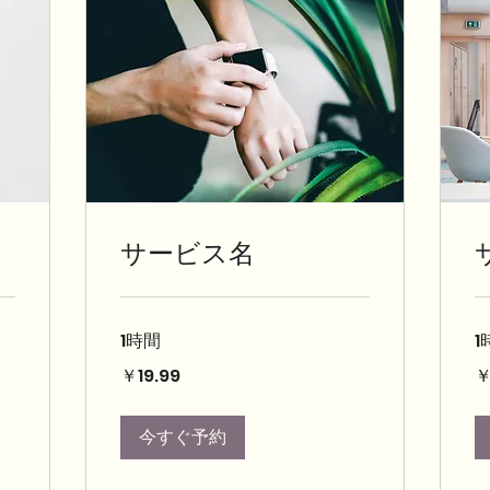
サービス名
1時間
1
19.99
19
￥19.99
￥
円
円
今すぐ予約